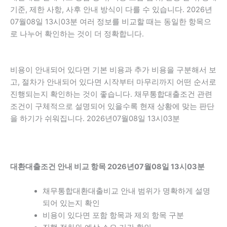
기준, 제한 사항, 사후 안내 방식이 다를 수 있습니다. 2026년
07월08일 13시03분 여러 정보를 비교할 때는 동일한 항목으
로 나누어 확인하는 것이 더 정확합니다.
비용이 안내되어 있다면 기본 비용과 추가 비용을 구분해서 보
고, 절차가 안내되어 있다면 시작부터 마무리까지 어떤 순서로
진행되는지 확인하는 것이 좋습니다. 채무통합대출조건 관련
조건이 구체적으로 설명되어 있을수록 현재 상황에 맞는 판단
을 하기가 쉬워집니다. 2026년07월08일 13시03분
대환대출조건 안내 비교 항목 2026년07월08일 13시03분
채무통합대환대출비교 안내 범위가 명확하게 설명
되어 있는지 확인
비용이 있다면 포함 항목과 제외 항목 구분