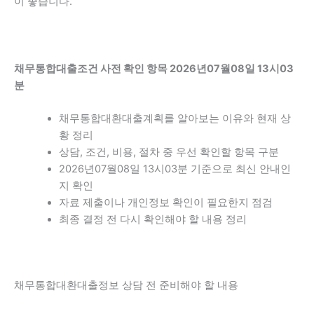
이 좋습니다.
채무통합대출조건 사전 확인 항목 2026년07월08일 13시03
분
채무통합대환대출계획를 알아보는 이유와 현재 상
황 정리
상담, 조건, 비용, 절차 중 우선 확인할 항목 구분
2026년07월08일 13시03분 기준으로 최신 안내인
지 확인
자료 제출이나 개인정보 확인이 필요한지 점검
최종 결정 전 다시 확인해야 할 내용 정리
채무통합대환대출정보 상담 전 준비해야 할 내용