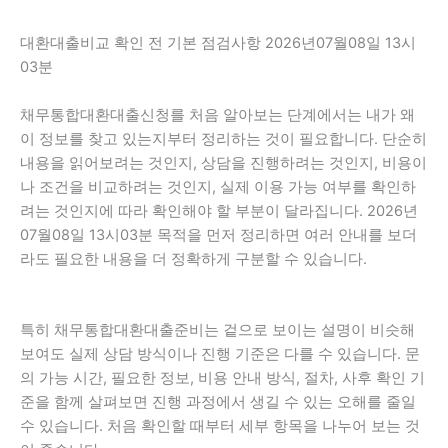
대환대출비교 확인 전 기본 점검사항 2026년07월08일 13시
03분
채무통합대환대출신청를 처음 알아보는 단계에서는 내가 왜
이 정보를 찾고 있는지부터 정리하는 것이 필요합니다. 단순히
내용을 읽어보려는 것인지, 상담을 진행하려는 것인지, 비용이
나 조건을 비교하려는 것인지, 실제 이용 가능 여부를 확인하
려는 것인지에 따라 확인해야 할 부분이 달라집니다. 2026년
07월08일 13시03분 목적을 먼저 정리하면 여러 안내를 보더
라도 필요한 내용을 더 정확하게 구분할 수 있습니다.
특히 채무통합대환대출준비는 겉으로 보이는 설명이 비슷해
보여도 실제 상담 방식이나 진행 기준은 다를 수 있습니다. 문
의 가능 시간, 필요한 정보, 비용 안내 방식, 절차, 사후 확인 기
준을 함께 살펴보면 진행 과정에서 생길 수 있는 오해를 줄일
수 있습니다. 처음 확인할 때부터 세부 항목을 나누어 보는 것