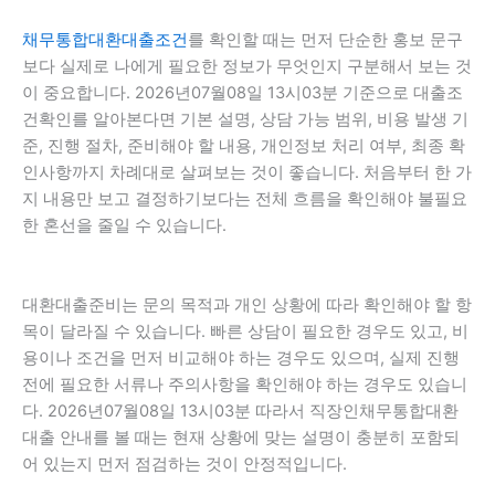
채무통합대환대출조건
를 확인할 때는 먼저 단순한 홍보 문구
보다 실제로 나에게 필요한 정보가 무엇인지 구분해서 보는 것
이 중요합니다. 2026년07월08일 13시03분 기준으로 대출조
건확인를 알아본다면 기본 설명, 상담 가능 범위, 비용 발생 기
준, 진행 절차, 준비해야 할 내용, 개인정보 처리 여부, 최종 확
인사항까지 차례대로 살펴보는 것이 좋습니다. 처음부터 한 가
지 내용만 보고 결정하기보다는 전체 흐름을 확인해야 불필요
한 혼선을 줄일 수 있습니다.
대환대출준비는 문의 목적과 개인 상황에 따라 확인해야 할 항
목이 달라질 수 있습니다. 빠른 상담이 필요한 경우도 있고, 비
용이나 조건을 먼저 비교해야 하는 경우도 있으며, 실제 진행
전에 필요한 서류나 주의사항을 확인해야 하는 경우도 있습니
다. 2026년07월08일 13시03분 따라서 직장인채무통합대환
대출 안내를 볼 때는 현재 상황에 맞는 설명이 충분히 포함되
어 있는지 먼저 점검하는 것이 안정적입니다.