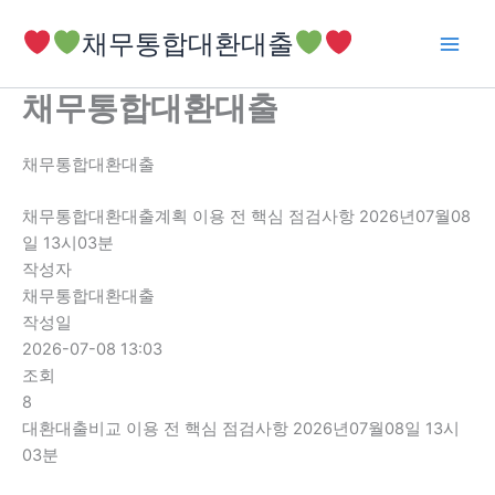
콘
채무통합대환대출
텐
츠
로
채무통합대환대출
건
너
채무통합대환대출
뛰
기
채무통합대환대출계획 이용 전 핵심 점검사항 2026년07월08
일 13시03분
작성자
채무통합대환대출
작성일
2026-07-08 13:03
조회
8
대환대출비교 이용 전 핵심 점검사항 2026년07월08일 13시
03분