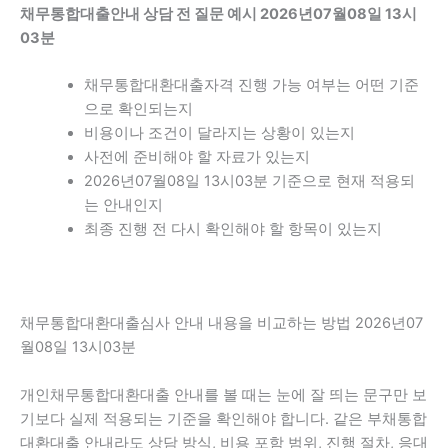
채무통합대출안내 상담 전 질문 예시 2026년07월08일 13시
03분
채무통합대환대출자격 진행 가능 여부는 어떤 기준
으로 확인되는지
비용이나 조건이 달라지는 상황이 있는지
사전에 준비해야 할 자료가 있는지
2026년07월08일 13시03분 기준으로 현재 적용되
는 안내인지
최종 진행 전 다시 확인해야 할 항목이 있는지
채무통합대환대출심사 안내 내용을 비교하는 방법 2026년07
월08일 13시03분
개인채무통합대환대출 안내를 볼 때는 눈에 잘 띄는 문구만 보
기보다 실제 적용되는 기준을 확인해야 합니다. 같은 부채통합
대환대출 안내라도 상담 방식, 비용 포함 범위, 진행 절차, 응대