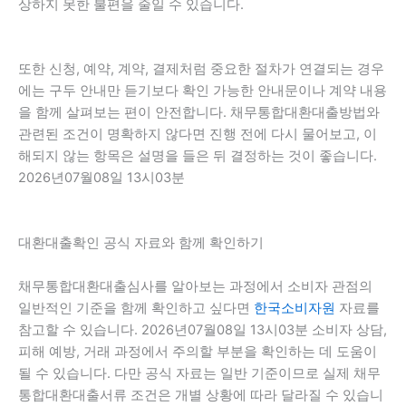
상하지 못한 불편을 줄일 수 있습니다.
또한 신청, 예약, 계약, 결제처럼 중요한 절차가 연결되는 경우
에는 구두 안내만 듣기보다 확인 가능한 안내문이나 계약 내용
을 함께 살펴보는 편이 안전합니다. 채무통합대환대출방법와
관련된 조건이 명확하지 않다면 진행 전에 다시 물어보고, 이
해되지 않는 항목은 설명을 들은 뒤 결정하는 것이 좋습니다.
2026년07월08일 13시03분
대환대출확인 공식 자료와 함께 확인하기
채무통합대환대출심사를 알아보는 과정에서 소비자 관점의
일반적인 기준을 함께 확인하고 싶다면
한국소비자원
자료를
참고할 수 있습니다. 2026년07월08일 13시03분 소비자 상담,
피해 예방, 거래 과정에서 주의할 부분을 확인하는 데 도움이
될 수 있습니다. 다만 공식 자료는 일반 기준이므로 실제 채무
통합대환대출서류 조건은 개별 상황에 따라 달라질 수 있습니