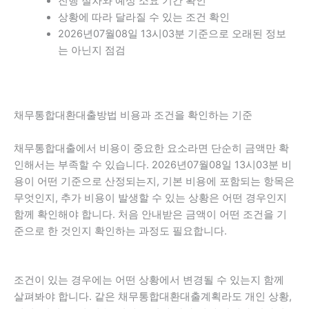
진행 절차와 예상 소요 기간 확인
상황에 따라 달라질 수 있는 조건 확인
2026년07월08일 13시03분 기준으로 오래된 정보
는 아닌지 점검
채무통합대환대출방법 비용과 조건을 확인하는 기준
채무통합대출에서 비용이 중요한 요소라면 단순히 금액만 확
인해서는 부족할 수 있습니다. 2026년07월08일 13시03분 비
용이 어떤 기준으로 산정되는지, 기본 비용에 포함되는 항목은
무엇인지, 추가 비용이 발생할 수 있는 상황은 어떤 경우인지
함께 확인해야 합니다. 처음 안내받은 금액이 어떤 조건을 기
준으로 한 것인지 확인하는 과정도 필요합니다.
조건이 있는 경우에는 어떤 상황에서 변경될 수 있는지 함께
살펴봐야 합니다. 같은 채무통합대환대출계획라도 개인 상황,