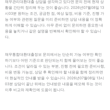
채무관리대환대출 상담을 생각하고 있다면 문의 전에 현재 상
황을 간단히 정리해 두는 것이 좋습니다. 2026년07월08일 13
시03분 원하는 조건, 궁금한 점, 예상 일정, 비용 기준, 진행 가
능 여부와 관련된 질문을 미리 준비하면 상담 내용을 더 정확
하게 이해할 수 있습니다. 아무 준비 없이 문의하면 중요한 내
용을 놓치거나 같은 설명을 반복해서 확인해야 할 수 있습니
다.
채무통합대환대출정보 문의에서는 단순히 가능 여부만 확인
하기보다 어떤 기준으로 판단되는지 함께 물어보는 것이 좋습
니다. 조건이 달라질 수 있는 부분, 진행 전에 필요한 준비사항,
비용 변동 가능성, 상담 후 확인해야 할 내용을 함께 정리하면
더 현실적인 안내를 받을 수 있습니다. 2026년07월08일 13시
03분 상담이 끝난 뒤에는 안내받은 내용을 메모해 두는 것이
이후 비교와 재확인에 도움이 됩니다.