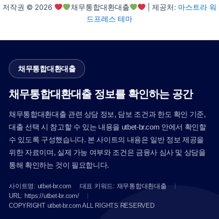
저작권 © 2026
채무통합대환대출
| 제공처:
아스트라 워
드프레스 테마
채무통합대환대출
채무통합대환대출 정보를 확인하는 공간
채무통합대환대출 관련 상담 정보, 담보 조건과 한도 확인 기준,
대출 선택 시 참고할 수 있는 내용을 utbet-br.com 안에서 확인할
수 있도록 구성했습니다. 본 사이트의 내용은 일반 정보 제공을
위한 자료이며, 실제 가능 여부와 조건은 금융사 심사 및 상담을
통해 확인하는 것이 필요합니다.
사이트명: utbet-br.com
대표 키워드: 채무통합대환대출
URL: https://utbet-br.com/
COPYRIGHT utbet-br.com ALL RIGHTS RESERVED