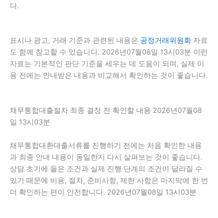
다.
표시나 광고, 거래 기준과 관련된 내용은
공정거래위원회
자료
도 함께 참고할 수 있습니다. 2026년07월08일 13시03분 이런
자료는 기본적인 판단 기준을 세우는 데 도움이 되며, 실제 이
용 전에는 안내받은 내용과 비교해서 확인하는 것이 좋습니다.
채무통합대출절차 최종 결정 전 확인할 내용 2026년07월08
일 13시03분
채무통합대환대출서류를 진행하기 전에는 처음 확인한 내용
과 최종 안내 내용이 동일한지 다시 살펴보는 것이 좋습니다.
상담 초기에 들은 조건과 실제 진행 단계의 조건이 달라질 수
있기 때문에 비용, 절차, 준비사항, 제한 사항은 마지막에 한 번
더 확인하는 편이 안전합니다. 2026년07월08일 13시03분