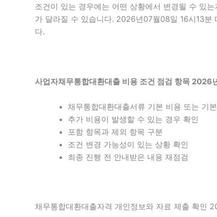
조건이 있는 경우에는 어떤 상황에서 변경될 수 있는지
가 달라질 수 있습니다. 2026년07월08일 16시13
다.
사업자채무통합대환대출 비용 조건 점검 항목 2026년
채무통합대환대출서류 기본 비용 또는 기본
추가 비용이 발생할 수 있는 경우 확인
포함 항목과 제외 항목 구분
조건 변경 가능성이 있는 상황 확인
최종 진행 전 안내받은 내용 재점검
채무통합대환대출자격 개인정보와 자료 제출 확인 202