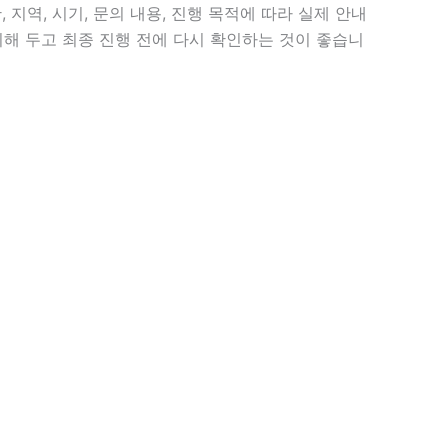
역, 시기, 문의 내용, 진행 목적에 따라 실제 안내
 정리해 두고 최종 진행 전에 다시 확인하는 것이 좋습니