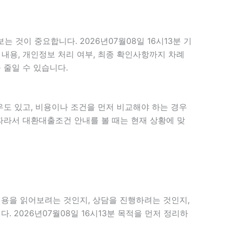
것이 중요합니다. 2026년07월08일 16시13분 기
 내용, 개인정보 처리 여부, 최종 확인사항까지 차례
 줄일 수 있습니다.
도 있고, 비용이나 조건을 먼저 비교해야 하는 경우
 따라서 대환대출조건 안내를 볼 때는 현재 상황에 맞
용을 읽어보려는 것인지, 상담을 진행하려는 것인지,
 2026년07월08일 16시13분 목적을 먼저 정리하