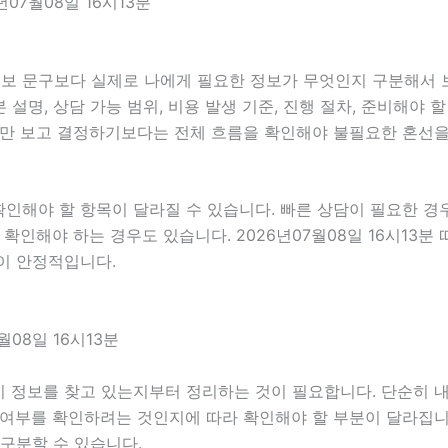
07월08일 16시13분
보 문구보다 실제로 나에게 필요한 정보가 무엇인지 구분해서 보는 
, 상담 가능 범위, 비용 발생 기준, 진행 절차, 준비해야 할
용만 보고 결정하기보다는 전체 흐름을 확인해야 불필요한 혼선을
인해야 할 항목이 달라질 수 있습니다. 빠른 상담이 필요한 경우
확인해야 하는 경우도 있습니다. 2026년07월08일 16시13분
이 안정적입니다.
08일 16시13분
 정보를 찾고 있는지부터 정리하는 것이 필요합니다. 단순히 내
여부를 확인하려는 것인지에 따라 확인해야 할 부분이 달라집니다.
구분할 수 있습니다.