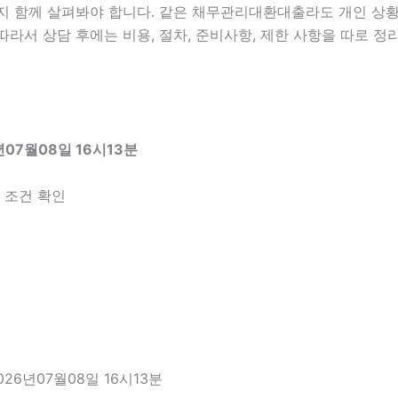
 함께 살펴봐야 합니다. 같은 채무관리대환대출라도 개인 상황, 지
분 따라서 상담 후에는 비용, 절차, 준비사항, 제한 사항을 따로
07월08일 16시13분
 조건 확인
6년07월08일 16시13분