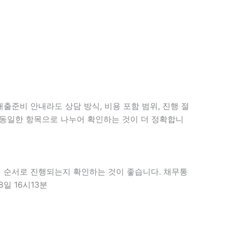
출준비 안내라도 상담 방식, 비용 포함 범위, 진행 절
 때는 동일한 항목으로 나누어 확인하는 것이 더 정확합니
 순서로 진행되는지 확인하는 것이 좋습니다. 채무통
일 16시13분