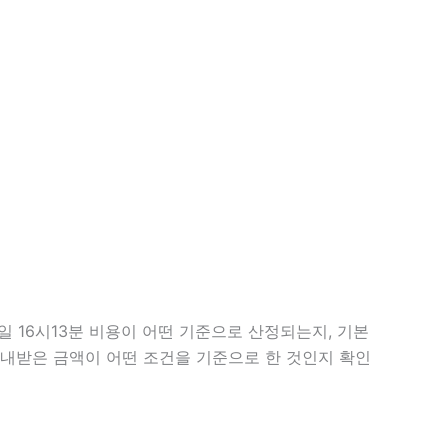
 16시13분 비용이 어떤 기준으로 산정되는지, 기본
안내받은 금액이 어떤 조건을 기준으로 한 것인지 확인