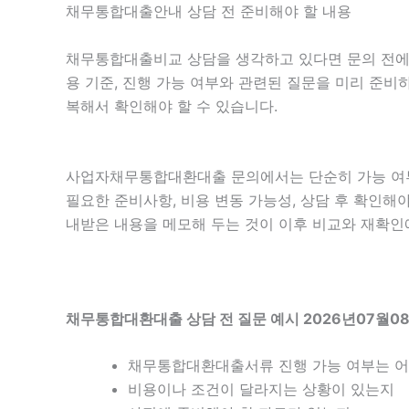
채무통합대출안내 상담 전 준비해야 할 내용
채무통합대출비교 상담을 생각하고 있다면 문의 전에 현재
용 기준, 진행 가능 여부와 관련된 질문을 미리 준비
복해서 확인해야 할 수 있습니다.
사업자채무통합대환대출 문의에서는 단순히 가능 여부만
필요한 준비사항, 비용 변동 가능성, 상담 후 확인해야
내받은 내용을 메모해 두는 것이 이후 비교와 재확인
채무통합대환대출 상담 전 질문 예시 2026년07월08
채무통합대환대출서류 진행 가능 여부는 
비용이나 조건이 달라지는 상황이 있는지