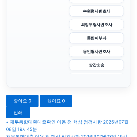
수원형사변호사
의정부형사변호사
동탄피부과
용인형사변호사
상간소송
안산피부과
개인회생대출
좋아요
0
싫어요
0
구미이혼전문변호사
인쇄
도지티켓
«
채무통합대환대출확인 이용 전 핵심 점검사항 2026년07월
08일 19시45분
소액결제상품권
채무통합대출 이용 전 핵심 점검사항 2026년07월08일 19시