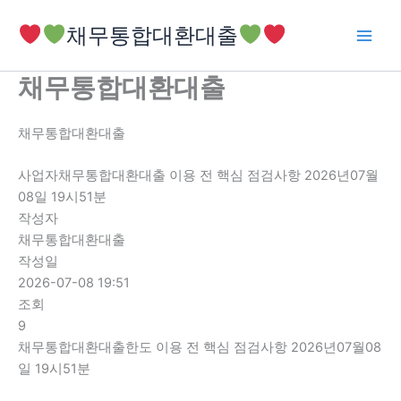
콘
채무통합대환대출
텐
츠
로
채무통합대환대출
건
너
채무통합대환대출
뛰
기
사업자채무통합대환대출 이용 전 핵심 점검사항 2026년07월
08일 19시51분
작성자
채무통합대환대출
작성일
2026-07-08 19:51
조회
9
채무통합대환대출한도 이용 전 핵심 점검사항 2026년07월08
일 19시51분