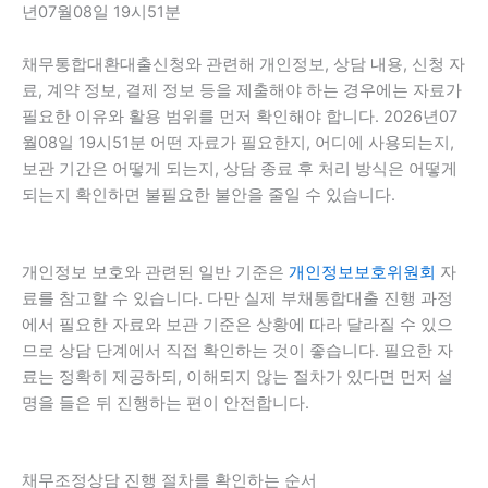
년07월08일 19시51분
채무통합대환대출신청와 관련해 개인정보, 상담 내용, 신청 자
료, 계약 정보, 결제 정보 등을 제출해야 하는 경우에는 자료가
필요한 이유와 활용 범위를 먼저 확인해야 합니다. 2026년07
월08일 19시51분 어떤 자료가 필요한지, 어디에 사용되는지,
보관 기간은 어떻게 되는지, 상담 종료 후 처리 방식은 어떻게
되는지 확인하면 불필요한 불안을 줄일 수 있습니다.
개인정보 보호와 관련된 일반 기준은
개인정보보호위원회
자
료를 참고할 수 있습니다. 다만 실제 부채통합대출 진행 과정
에서 필요한 자료와 보관 기준은 상황에 따라 달라질 수 있으
므로 상담 단계에서 직접 확인하는 것이 좋습니다. 필요한 자
료는 정확히 제공하되, 이해되지 않는 절차가 있다면 먼저 설
명을 들은 뒤 진행하는 편이 안전합니다.
채무조정상담 진행 절차를 확인하는 순서