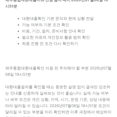
시51분
대환대출확인 기본 문의와 현재 상황 전달
가능 여부와 기본 조건 확인
비용, 기간, 절차, 준비사항 안내 확인
필요한 자료와 개인정보 활용 범위 확인
최종 진행 전 조건 다시 확인하기
채무통합대환대출확인 이용 전 주의해야 할 부분 2026년07월
08일 19시51분
대환대출절차를 확인할 때는 충분한 설명 없이 결과만 강조하
는 안내를 신중하게 살펴보는 것이 좋습니다. 실제 가능 여부
나 세부 조건은 개인 상황, 지역, 시기, 운영 기준, 상담 내용에
따라 달라질 수 있습니다. 2026년07월08일 19시51분 조건이
달라질 수 있는 부분을 미리 확인하면 이후 과정에서 예상하지