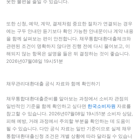
못한 불편을 줄일 수 있습니다.
또한 신청, 예약, 계약, 결제처럼 중요한 절차가 연결되는 경우
에는 구두 안내만 듣기보다 확인 가능한 안내문이나 계약 내용
을 함께 살펴보는 편이 안전합니다. 채무통합대환대출체크와
관련된 조건이 명확하지 않다면 진행 전에 다시 물어보고, 이
해되지 않는 항목은 설명을 들은 뒤 결정하는 것이 좋습니다.
2026년07월08일 19시51분
채무관리대환대출 공식 자료와 함께 확인하기
채무통합대환대출준비를 알아보는 과정에서 소비자 관점의
일반적인 기준을 함께 확인하고 싶다면
한국소비자원
자료를
참고할 수 있습니다. 2026년07월08일 19시51분 소비자 상담,
피해 예방, 거래 과정에서 주의할 부분을 확인하는 데 도움이
될 수 있습니다. 다만 공식 자료는 일반 기준이므로 실제 채무
통합대환대출신청 조건은 개별 상황에 따라 달라질 수 있습니