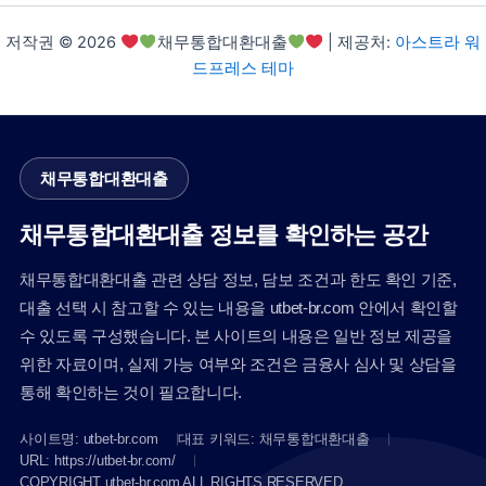
저작권 © 2026
채무통합대환대출
| 제공처:
아스트라 워
드프레스 테마
채무통합대환대출
채무통합대환대출 정보를 확인하는 공간
채무통합대환대출 관련 상담 정보, 담보 조건과 한도 확인 기준,
대출 선택 시 참고할 수 있는 내용을 utbet-br.com 안에서 확인할
수 있도록 구성했습니다. 본 사이트의 내용은 일반 정보 제공을
위한 자료이며, 실제 가능 여부와 조건은 금융사 심사 및 상담을
통해 확인하는 것이 필요합니다.
사이트명: utbet-br.com
대표 키워드: 채무통합대환대출
URL: https://utbet-br.com/
COPYRIGHT utbet-br.com ALL RIGHTS RESERVED