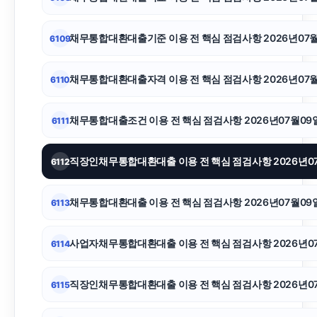
동대문구하수구막힘
채무통합대환대출기준 이용 전 핵심 점검사항 2026년07월0
6109
위자료
채무통합대환대출자격 이용 전 핵심 점검사항 2026년07월
6110
고양이파양
채무통합대출조건 이용 전 핵심 점검사항 2026년07월09일
6111
서울성범죄전문변호사
인스타그램 좋아요 늘리기
6112
남양주변호사
채무통합대환대출 이용 전 핵심 점검사항 2026년07월09일
6113
서울상간녀소송변호사
사업자채무통합대환대출 이용 전 핵심 점검사항 2026년07
6114
직장인채무통합대환대출 이용 전 핵심 점검사항 2026년07
6115