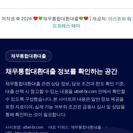
저작권 © 2026
채무통합대환대출
| 제공처:
아스트라 워
드프레스 테마
채무통합대환대출
채무통합대환대출 정보를 확인하는 공간
채무통합대환대출 관련 상담 정보, 담보 조건과 한도 확인 기준,
대출 선택 시 참고할 수 있는 내용을 utbet-br.com 안에서 확인할
수 있도록 구성했습니다. 본 사이트의 내용은 일반 정보 제공을
위한 자료이며, 실제 가능 여부와 조건은 금융사 심사 및 상담을
통해 확인하는 것이 필요합니다.
사이트명: utbet-br.com
대표 키워드: 채무통합대환대출