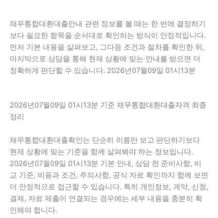
채무통합대환대출안내 관련 정보를 볼 때는 한 번에 결정하기
보다 필요한 항목을 순서대로 확인하는 방식이 안정적입니다.
먼저 기본 내용을 살펴보고, 그다음 조건과 절차를 확인한 뒤,
마지막으로 상담을 통해 현재 상황에 맞는 안내를 받으면 더
정확하게 판단할 수 있습니다. 2026년07월09일 01시13분
2026년07월09일 01시13분 기준 채무통합대환대출자격 최종
정리
채무통합대환대출확인는 단순히 이름만 보고 판단하기보다
현재 상황에 맞는 기준을 함께 살펴봐야 하는 정보입니다.
2026년07월09일 01시13분 기본 안내, 상담 전 준비사항, 비
교 기준, 비용과 조건, 주의사항, 공식 자료 확인까지 함께 보면
더 안정적으로 접근할 수 있습니다. 특히 개인정보, 계약, 신청,
결제, 자료 제출이 연결되는 경우에는 세부 내용을 충분히 확
인해야 합니다.