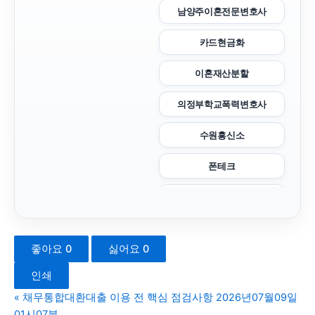
남양주이혼전문변호사
카드현금화
이혼재산분할
의정부학교폭력변호사
수원흥신소
폰테크
울산치과
풀문티켓
좋아요
0
싫어요
0
인스타그램 좋아요
인쇄
영등포구하수구막힘
«
채무통합대환대출 이용 전 핵심 점검사항 2026년07월09일
01시07분