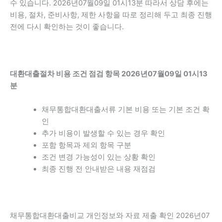
수 있습니다. 2026년07월09일 01시13분 따라서 상담 후에는
비용, 절차, 준비사항, 제한 사항을 따로 정리해 두고 최종 진행
전에 다시 확인하는 것이 좋습니다.
대환대출절차 비용 조건 점검 항목 2026년07월09일 01시13
분
채무통합대환대출서류 기본 비용 또는 기본 조건 확
인
추가 비용이 발생할 수 있는 경우 확인
포함 항목과 제외 항목 구분
조건 변경 가능성이 있는 상황 확인
최종 진행 전 안내받은 내용 재점검
채무통합대환대출비교 개인정보와 자료 제출 확인 2026년07