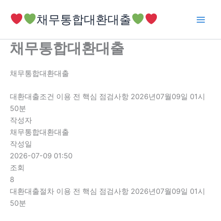
콘
채무통합대환대출
텐
츠
로
채무통합대환대출
건
너
채무통합대환대출
뛰
기
대환대출조건 이용 전 핵심 점검사항 2026년07월09일 01시
50분
작성자
채무통합대환대출
작성일
2026-07-09 01:50
조회
8
대환대출절차 이용 전 핵심 점검사항 2026년07월09일 01시
50분