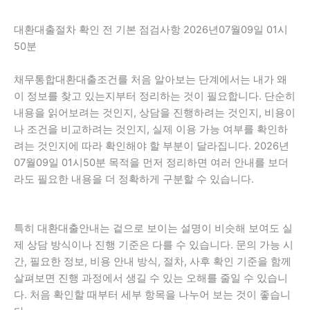
대환대출절차 확인 전 기본 점검사항 2026년07월09일 01시
50분
채무통합대환대출조건를 처음 알아보는 단계에서는 내가 왜
이 정보를 찾고 있는지부터 정리하는 것이 필요합니다. 단순히
내용을 읽어보려는 것인지, 상담을 진행하려는 것인지, 비용이
나 조건을 비교하려는 것인지, 실제 이용 가능 여부를 확인하
려는 것인지에 따라 확인해야 할 부분이 달라집니다. 2026년
07월09일 01시50분 목적을 먼저 정리하면 여러 안내를 보더
라도 필요한 내용을 더 정확하게 구분할 수 있습니다.
특히 대환대출안내는 겉으로 보이는 설명이 비슷해 보여도 실
제 상담 방식이나 진행 기준은 다를 수 있습니다. 문의 가능 시
간, 필요한 정보, 비용 안내 방식, 절차, 사후 확인 기준을 함께
살펴보면 진행 과정에서 생길 수 있는 오해를 줄일 수 있습니
다. 처음 확인할 때부터 세부 항목을 나누어 보는 것이 좋습니