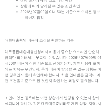
진행 절차와 예상 소요 기간 확인
상황에 따라 달라질 수 있는 조건 확인
2026년07월09일 01시50분 기준으로 오래된 정보
는 아닌지 점검
대환대출확인 비용과 조건을 확인하는 기준
채무통합대환대출신청에서 비용이 중요한 요소라면 단순히
금액만 확인해서는 부족할 수 있습니다. 2026년07월09일 01
시50분 비용이 어떤 기준으로 산정되는지, 기본 비용에 포함
되는 항목은 무엇인지, 추가 비용이 발생할 수 있는 상황은 어
떤 경우인지 함께 확인해야 합니다. 처음 안내받은 금액이 어
떤 조건을 기준으로 한 것인지 확인하는 과정도 필요합니다.
조건이 있는 경우에는 어떤 상황에서 변경될 수 있는지 함께
살펴봐야 합니다. 같은 대환대출준비라도 개인 상황, 지역, 시