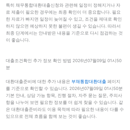
특히 채무통합대환대출신청와 관련해 일정이 정해지거나 자
료 제출이 필요한 경우에는 최종 확인이 더 중요합니다. 필요
한 자료가 빠지면 일정이 늦어질 수 있고, 조건을 제대로 확인
하지 않으면 예상하지 못한 불편이 생길 수 있습니다. 따라서
최종 단계에서는 안내받은 내용을 기준으로 다시 점검하는 것
이 좋습니다.
대출조건확인 추가 정보 확인 방법 2026년07월09일 01시50
분
대환대출준비에 대한 추가 내용은
부채통합대환대출
페이지
를 기준으로 확인할 수 있습니다. 2026년07월09일 01시50분
기본 안내, 상담 가능 항목, 진행 절차, 자주 묻는 질문, 주의사
항을 나누어 보면 필요한 정보를 더 쉽게 찾을 수 있습니다. 같
은 대환대출준비라도 이용 목적에 따라 필요한 내용이 다를 수
있으므로 전체 흐름을 함께 보는 것이 좋습니다.