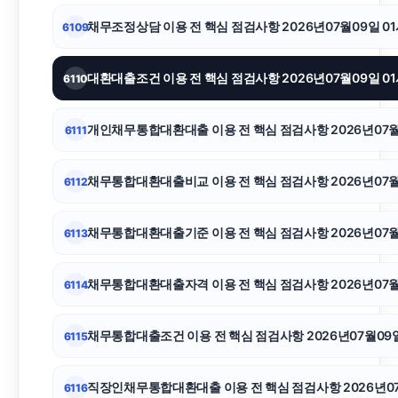
인스타 팔로워
채무조정상담 이용 전 핵심 점검사항 2026년07월09일 0
6109
의정부변호사
대환대출조건 이용 전 핵심 점검사항 2026년07월09일 0
6110
광진하수구막힘
개인채무통합대환대출 이용 전 핵심 점검사항 2026년07월
6111
항암요양병원
동탄임플란트
채무통합대환대출비교 이용 전 핵심 점검사항 2026년07월
6112
탐정사무소
채무통합대환대출기준 이용 전 핵심 점검사항 2026년07월0
6113
은평하수구막힘
채무통합대환대출자격 이용 전 핵심 점검사항 2026년07월
6114
채무통합대출조건 이용 전 핵심 점검사항 2026년07월09일
6115
직장인채무통합대환대출 이용 전 핵심 점검사항 2026년07
6116