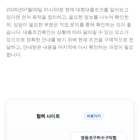
2026년07월09일 01시50분 현재 대환대출조건를 알아보고
있다면 먼저 목적을 정리하고, 필요한 정보를 나누어 확인한
뒤, 상담이 필요한 부분은 직접 문의를 통해 확인하는 것이 좋
습니다. 대출조건확인는 상황에 따라 달라질 수 있는 요소가
있으므로 정확한 안내를 받기 위해 현재 조건을 구체적으로 전
달하고, 안내받은 내용을 마지막에 다시 확인하는 과정이 필요
합니다.
협력 사이트
바로가기
영등포구하수구막힘