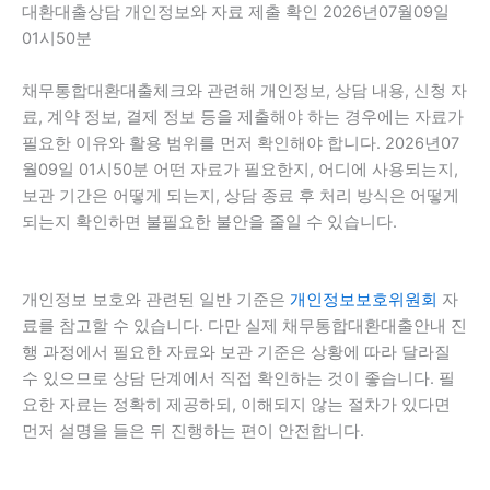
대환대출상담 개인정보와 자료 제출 확인 2026년07월09일
01시50분
채무통합대환대출체크와 관련해 개인정보, 상담 내용, 신청 자
료, 계약 정보, 결제 정보 등을 제출해야 하는 경우에는 자료가
필요한 이유와 활용 범위를 먼저 확인해야 합니다. 2026년07
월09일 01시50분 어떤 자료가 필요한지, 어디에 사용되는지,
보관 기간은 어떻게 되는지, 상담 종료 후 처리 방식은 어떻게
되는지 확인하면 불필요한 불안을 줄일 수 있습니다.
개인정보 보호와 관련된 일반 기준은
개인정보보호위원회
자
료를 참고할 수 있습니다. 다만 실제 채무통합대환대출안내 진
행 과정에서 필요한 자료와 보관 기준은 상황에 따라 달라질
수 있으므로 상담 단계에서 직접 확인하는 것이 좋습니다. 필
요한 자료는 정확히 제공하되, 이해되지 않는 절차가 있다면
먼저 설명을 들은 뒤 진행하는 편이 안전합니다.