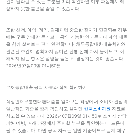
건이 달라질 수 있는 부분을 미리 확인하면 이후 과정에서 예
상하지 못한 불편을 줄일 수 있습니다.
또한 신청, 예약, 계약, 결제처럼 중요한 절차가 연결되는 경우
에는 구두 안내만 듣기보다 확인 가능한 안내문이나 계약 내용
을 함께 살펴보는 편이 안전합니다. 채무통합대환대출확인와
관련된 조건이 명확하지 않다면 진행 전에 다시 물어보고, 이
해되지 않는 항목은 설명을 들은 뒤 결정하는 것이 좋습니다.
2026년07월09일 01시50분
부채통합대출 공식 자료와 함께 확인하기
직장인채무통합대환대출를 알아보는 과정에서 소비자 관점의
일반적인 기준을 함께 확인하고 싶다면
한국소비자원
자료를
참고할 수 있습니다. 2026년07월09일 01시50분 소비자 상담,
피해 예방, 거래 과정에서 주의할 부분을 확인하는 데 도움이
될 수 있습니다. 다만 공식 자료는 일반 기준이므로 실제 채무