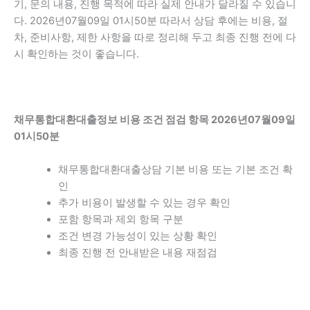
기, 문의 내용, 진행 목적에 따라 실제 안내가 달라질 수 있습니
다. 2026년07월09일 01시50분 따라서 상담 후에는 비용, 절
차, 준비사항, 제한 사항을 따로 정리해 두고 최종 진행 전에 다
시 확인하는 것이 좋습니다.
채무통합대환대출정보 비용 조건 점검 항목 2026년07월09일
01시50분
채무통합대환대출상담 기본 비용 또는 기본 조건 확
인
추가 비용이 발생할 수 있는 경우 확인
포함 항목과 제외 항목 구분
조건 변경 가능성이 있는 상황 확인
최종 진행 전 안내받은 내용 재점검