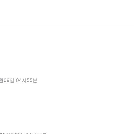
09일 04시55분