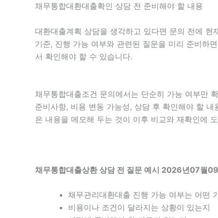
채무통합대환대출확인 상담 전 준비해야 할 내용
대환대출계획 상담을 생각하고 있다면 문의 전에 현재 상
기준, 진행 가능 여부와 관련된 질문을 미리 준비하면
서 확인해야 할 수 있습니다.
채무통합대출조건 문의에서는 단순히 가능 여부만 확인
준비사항, 비용 변동 가능성, 상담 후 확인해야 할 내
은 내용을 메모해 두는 것이 이후 비교와 재확인에 도
채무통합대출상환 상담 전 질문 예시 2026년07월09
채무관리대환대출 진행 가능 여부는 어떤 
비용이나 조건이 달라지는 상황이 있는지