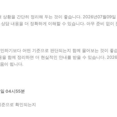
황을 간단히 정리해 두는 것이 좋습니다. 2026년07월09일 0
 상담 내용을 더 정확하게 이해할 수 있습니다. 아무 준비 없
하기보다 어떤 기준으로 판단되는지 함께 물어보는 것이 좋습니다
용을 함께 정리하면 더 현실적인 안내를 받을 수 있습니다. 202
움이 됩니다.
일 04시55분
기준으로 확인되는지