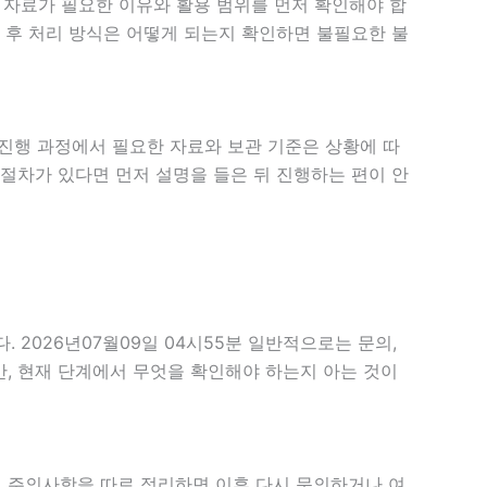
는 자료가 필요한 이유와 활용 범위를 먼저 확인해야 합
종료 후 처리 방식은 어떻게 되는지 확인하면 불필요한 불
진행 과정에서 필요한 자료와 보관 기준은 상황에 따
 절차가 있다면 먼저 설명을 들은 뒤 진행하는 편이 안
026년07월09일 04시55분 일반적으로는 문의,
지만, 현재 단계에서 무엇을 확인해야 하는지 아는 것이
, 주의사항을 따로 정리하면 이후 다시 문의하거나 여