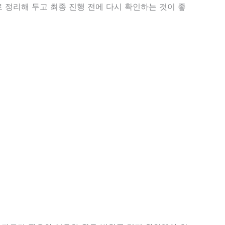
따로 정리해 두고 최종 진행 전에 다시 확인하는 것이 좋