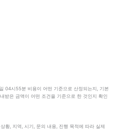
 04시55분 비용이 어떤 기준으로 산정되는지, 기본
안내받은 금액이 어떤 조건을 기준으로 한 것인지 확인
, 지역, 시기, 문의 내용, 진행 목적에 따라 실제