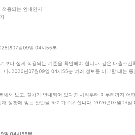
현재 적용되는 안내인지
는지
6년07월09일 04시55분
기보다 실제 적용되는 기준을 확인해야 합니다. 같은 대출조건확인
습니다. 2026년07월09일 04시55분 여러 정보를 비교할 때는
분해서 보고, 절차가 안내되어 있다면 시작부터 마무리까지 어떤
 상황에 맞는 판단을 하기가 쉬워집니다. 2026년07월09일 
9일 04시55분