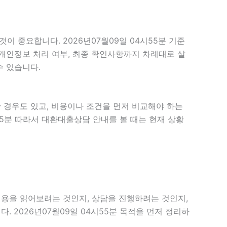
 중요합니다. 2026년07월09일 04시55분 기준
 개인정보 처리 여부, 최종 확인사항까지 차례대로 살
수 있습니다.
 경우도 있고, 비용이나 조건을 먼저 비교해야 하는
55분 따라서 대환대출상담 안내를 볼 때는 현재 상황
용을 읽어보려는 것인지, 상담을 진행하려는 것인지,
 2026년07월09일 04시55분 목적을 먼저 정리하