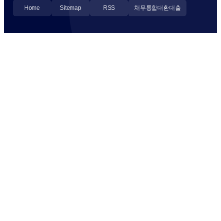
Home
Sitemap
RSS
채무통합대환대출