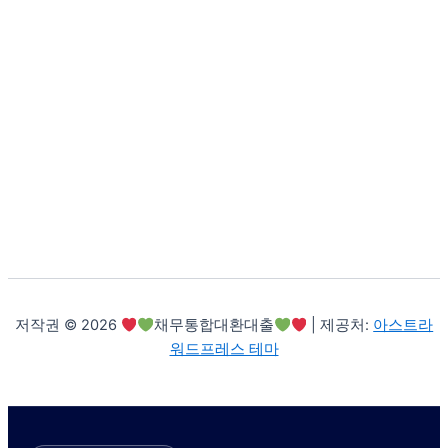
저작권 © 2026
채무통합대환대출
| 제공처:
아스트라
워드프레스 테마