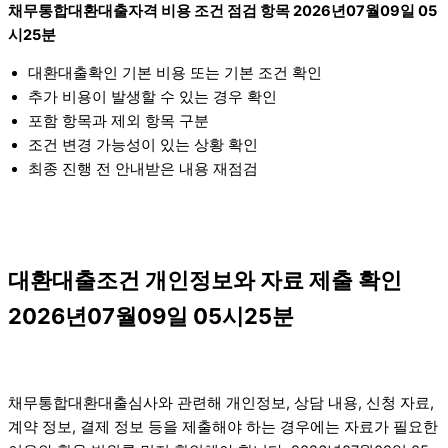
채무통합대환대출자격 비용 조건 점검 항목 2026년07월09일 05
시25분
대환대출확인 기본 비용 또는 기본 조건 확인
추가 비용이 발생할 수 있는 경우 확인
포함 항목과 제외 항목 구분
조건 변경 가능성이 있는 상황 확인
최종 진행 전 안내받은 내용 재점검
대환대출조건 개인정보와 자료 제출 확인
2026년07월09일 05시25분
채무통합대환대출심사와 관련해 개인정보, 상담 내용, 신청 자료,
계약 정보, 결제 정보 등을 제출해야 하는 경우에는 자료가 필요한