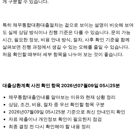
게 구분할 수 있습니다.
특히 채무통합대환대출절차는 겉으로 보이는 설명이 비슷해 보여
도 실제 상담 방식이나 진행 기준은 다를 수 있습니다. 문의 가능
시간, 필요한 정보, 비용 안내 방식, 절차, 사후 확인 기준을 함께
살펴보면 진행 과정에서 생길 수 있는 오해를 줄일 수 있습니다.
처음 확인할 때부터 세부 항목을 나누어 보는 것이 좋습니다.
대출상환계획 사전 확인 항목 2026년07월09일 05시25분
채무통합대출안내를 알아보는 이유와 현재 상황 정리
상담, 조건, 비용, 절차 중 우선 확인할 항목 구분
2026년07월09일 05시25분 기준으로 최신 안내인지 확인
자료 제출이나 개인정보 확인이 필요한지 점검
최종 결정 전 다시 확인해야 할 내용 정리