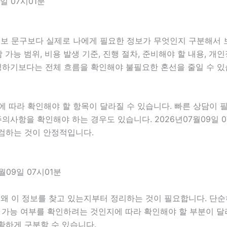
일 07시01분
보 문구보다 실제로 나에게 필요한 정보가 무엇인지 구분해서 보는
가능 범위, 비용 발생 기준, 진행 절차, 준비해야 할 내용, 개
결정하기보다는 전체 흐름을 확인해야 불필요한 혼선을 줄일 수 있
따라 확인해야 할 항목이 달라질 수 있습니다. 빠른 상담이 필
주의사항을 확인해야 하는 경우도 있습니다. 2026년07월09일 
검하는 것이 안정적입니다.
09일 07시01분
 이 정보를 찾고 있는지부터 정리하는 것이 필요합니다. 단순
 가능 여부를 확인하려는 것인지에 따라 확인해야 할 부분이 달라집
확하게 구분할 수 있습니다.