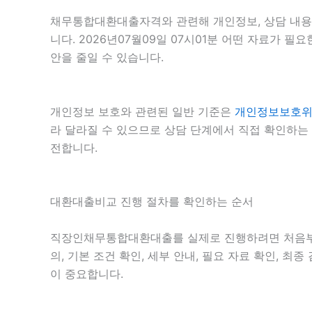
채무통합대환대출자격와 관련해 개인정보, 상담 내용, 
니다. 2026년07월09일 07시01분 어떤 자료가 
안을 줄일 수 있습니다.
개인정보 보호와 관련된 일반 기준은
개인정보보호
라 달라질 수 있으므로 상담 단계에서 직접 확인하는 
전합니다.
대환대출비교 진행 절차를 확인하는 순서
직장인채무통합대환대출를 실제로 진행하려면 처음부터 
의, 기본 조건 확인, 세부 안내, 필요 자료 확인, 
이 중요합니다.