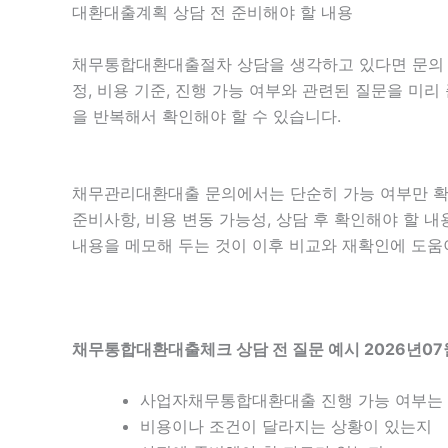
대환대출계획 상담 전 준비해야 할 내용
채무통합대환대출절차 상담을 생각하고 있다면 문의 전에 
정, 비용 기준, 진행 가능 여부와 관련된 질문을 미
을 반복해서 확인해야 할 수 있습니다.
채무관리대환대출 문의에서는 단순히 가능 여부만 확인
준비사항, 비용 변동 가능성, 상담 후 확인해야 할 내
내용을 메모해 두는 것이 이후 비교와 재확인에 도움
채무통합대환대출체크 상담 전 질문 예시 2026년07월
사업자채무통합대환대출 진행 가능 여부는
비용이나 조건이 달라지는 상황이 있는지