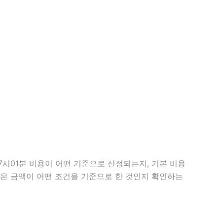
7시01분 비용이 어떤 기준으로 산정되는지, 기본 비용
받은 금액이 어떤 조건을 기준으로 한 것인지 확인하는