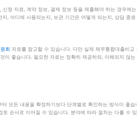
신청 자료, 계약 정보, 결제 정보 등을 제출해야 하는 경우에
필요한지, 어디에 사용되는지, 보관 기간은 어떻게 되는지, 상담 
위원회
자료를 참고할 수 있습니다. 다만 실제 채무통합대출비교 
것이 좋습니다. 필요한 자료는 정확히 제공하되, 이해되지 않는
모든 내용을 확정하기보다 단계별로 확인하는 방식이 좋습니다. 
최종 검토 순서로 이어질 수 있습니다. 분야에 따라 절차는 다를 수