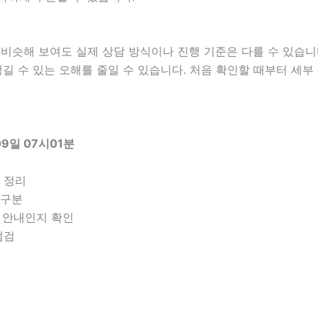
해 보여도 실제 상담 방식이나 진행 기준은 다를 수 있습니다. 
생길 수 있는 오해를 줄일 수 있습니다. 처음 확인할 때부터 세부
9일 07시01분
 정리
 구분
신 안내인지 확인
점검