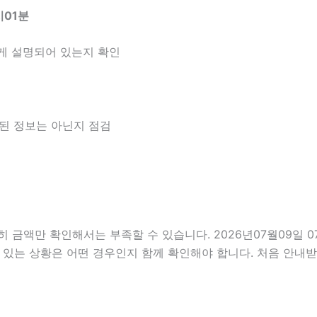
시01분
게 설명되어 있는지 확인
래된 정보는 아닌지 점검
액만 확인해서는 부족할 수 있습니다. 2026년07월09일 0
수 있는 상황은 어떤 경우인지 함께 확인해야 합니다. 처음 안내