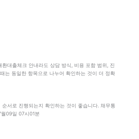
환대출체크 안내라도 상담 방식, 비용 포함 범위, 진
교할 때는 동일한 항목으로 나누어 확인하는 것이 더 정확
 순서로 진행되는지 확인하는 것이 좋습니다. 채무통
09일 07시01분