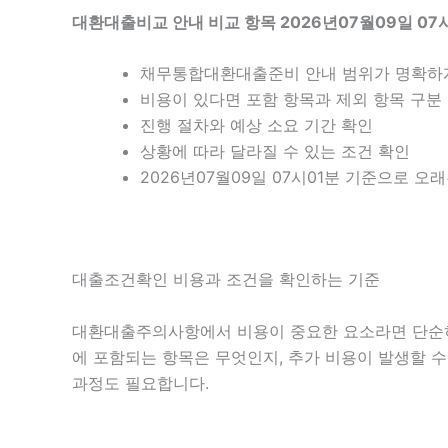
대환대출비교 안내 비교 항목 2026년07월09일 07
채무통합대환대출준비 안내 범위가 명확하
비용이 있다면 포함 항목과 제외 항목 구분
진행 절차와 예상 소요 기간 확인
상황에 따라 달라질 수 있는 조건 확인
2026년07월09일 07시01분 기준으로 오
대출조건확인 비용과 조건을 확인하는 기준
대환대출주의사항에서 비용이 중요한 요소라면 단순히 금
에 포함되는 항목은 무엇인지, 추가 비용이 발생할 
과정도 필요합니다.